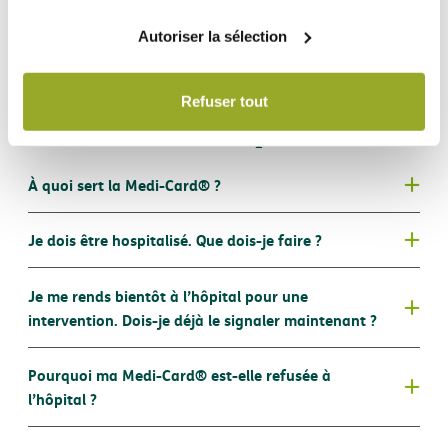
chaque page du site Web.
DKV Hospi Essential (Primes)
Autoriser la sélection
Refuser tout
Vous avez une question ?
À quoi sert la Medi-Card® ?
®
Je dois être hospitalisé. Que dois-je faire ?
®
Je me rends bientôt à l’hôpital pour une
®
intervention. Dois-je déjà le signaler maintenant ?
®
DKV Assistance
Pourquoi ma Medi-Card® est-elle refusée à
®
l’application
®
l’hôpital ?
®
DKV
®
®