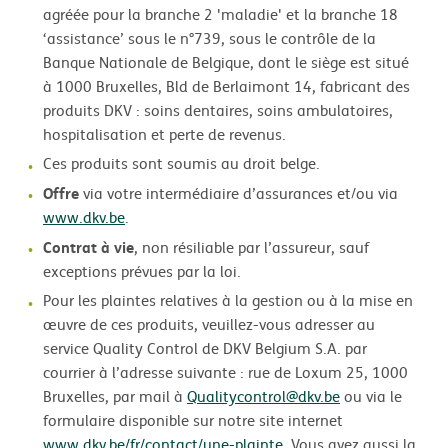
agréée pour la branche 2 'maladie' et la branche 18
‘assistance’ sous le n°739, sous le contrôle de la
Banque Nationale de Belgique, dont le siège est situé
à 1000 Bruxelles, Bld de Berlaimont 14, fabricant des
produits DKV : soins dentaires, soins ambulatoires,
hospitalisation et perte de revenus.
Ces produits sont soumis au droit belge.
Offre
via votre intermédiaire d’assurances et/ou via
www.dkv.be
.
Contrat à vie
, non résiliable par l’assureur, sauf
exceptions prévues par la loi.
Pour les plaintes relatives à la gestion ou à la mise en
œuvre de ces produits, veuillez-vous adresser au
service Quality Control de DKV Belgium S.A. par
courrier à l’adresse suivante : rue de Loxum 25, 1000
Bruxelles, par mail à
Qualitycontrol@dkv.be
ou via le
formulaire disponible sur notre site internet
www.dkv.be/fr/contact/une-plainte
. Vous avez aussi la