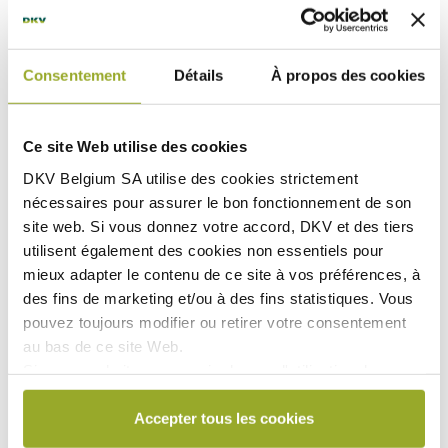
Consentement
Détails
À propos des cookies
1
Remboursement réduit à 50% pour l’hospitalisation,
les soins pré et post hospitalisation et les Maladies
Graves si l’assurance maladie légale n’intervient pas du
Ce site Web utilise des cookies
tout (sur aucun poste de la facture de l’hôpital).
DKV Belgium SA utilise des
cookies strictement
2
Médicaments, pansements et matériel médical :
nécessaires
pour assurer le bon fonctionnement de son
remboursement réduit à 40% si l’assurance maladie
site web. Si vous donnez votre accord, DKV et des tiers
légale n’intervient pas.
utilisent également des
cookies non essentiels
pour
mieux adapter le contenu de ce site à vos préférences, à
des fins de marketing et/ou à des fins statistiques. Vous
pouvez toujours modifier ou retirer votre consentement
Les documents
au bas de ce site Web.
Si vous souhaitez en savoir plus sur l'utilisation des
Conditions Générales d'Assurance
cookies par DKV ou sur la manière de bloquer et/ou de
supprimer les cookies, veuillez consulter notre
Accepter tous les cookies
Document d'information produit (IPID)
déclaration relative aux cookies, disponible au bas de