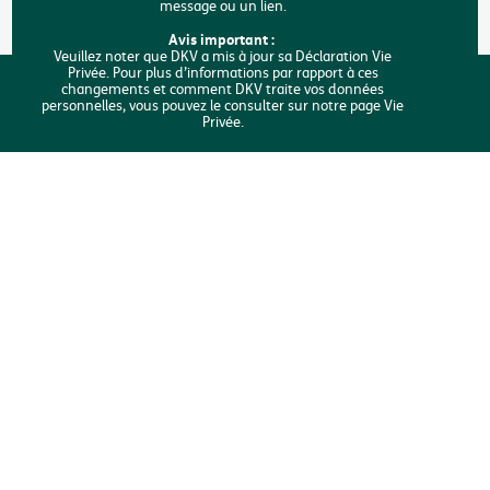
message ou un lien.
FAQ
Avis important :
Veuillez noter que DKV a mis à jour sa Déclaration Vie
Privée. Pour plus d’informations par rapport à ces
Rechercher
changements et comment DKV traite vos données
J'analyse mes besoins
personnelles, vous pouvez le consulter sur notre page Vie
Privée.
Copyright © DKV Belgique
Mentions légales
Vie privée
Déclaration sur les cookies
Accessibilité
Une plainte