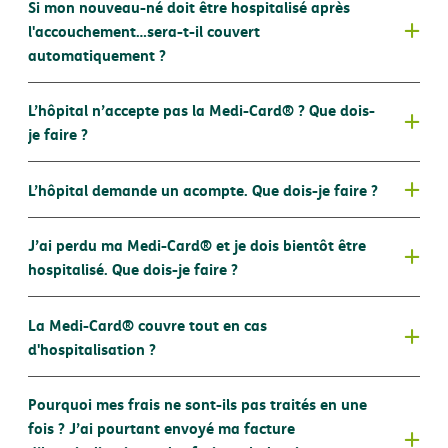
Si mon nouveau-né doit être hospitalisé après
®
Avez-vous bien payé votre prime d'assurance à temps
l'accouchement…sera-t-il couvert
?
automatiquement ?
Il reste peut-être une prime non payée
Vos anciens dossiers sont-ils clôturés ?
Votre police d’assurance n’est plus valable
®
L’hôpital accepte-t-il la Medi-Card
? Vous trouverez
L’hôpital n’accepte pas la Medi-Card® ? Que dois-
Les frais refusés lors d’une précédente admission n’ont
la liste complète de ces hôpitaux
ici
.
AssurPharma
je faire ?
pas encore été remboursés
L'intervention demandée est-elle couverte par votre
Vous êtes hospitalisé dans un hôpital qui n'accepte
contrat ?
L’hôpital demande un acompte. Que dois-je faire ?
®
pas la Medi-Card
®
L’intervention est-elle nécessaire sur le plan médical ?
Les interventions qui ne sont pas nécessaires d’un
®
Contactez-nous
J’ai perdu ma Medi-Card® et je dois bientôt être
®
®
point de vue médical (traitements esthétiques) ne
document d’affiliation
hospitalisé. Que dois-je faire ?
®
sont en effet pas couvertes.
®
®
guide d'hospitalisation
La Medi-Card® couvre tout en cas
®
ici
application DKV
d'hospitalisation ?
®
formulaire de contact
Pourquoi mes frais ne sont-ils pas traités en une
®
fois ? J’ai pourtant envoyé ma facture