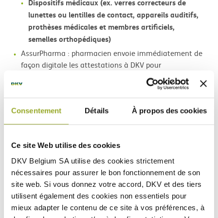
Dispositifs médicaux (ex. verres correcteurs de
lunettes ou lentilles de contact, appareils auditifs,
prothèses médicales et membres artificiels,
semelles orthopédiques)
AssurPharma : pharmacien envoie immédiatement de
façon digitale les attestations à DKV pour
remboursement.
Stage d'attente général de 3 mois (12 mois pour la
psychothérapie et les conseils
Consentement
Détails
À propos des cookies
nutritionnels/diététiques ; 36 mois pour la chirurgie
oculaire réfractive)
Ce site Web utilise des cookies
DKV Belgium SA utilise des
cookies strictement
nécessaires
pour assurer le bon fonctionnement de son
Les documents
site web. Si vous donnez votre accord, DKV et des tiers
utilisent également des
cookies non essentiels
pour
Conditions Générales d'Assurance
mieux adapter le contenu de ce site à vos préférences, à