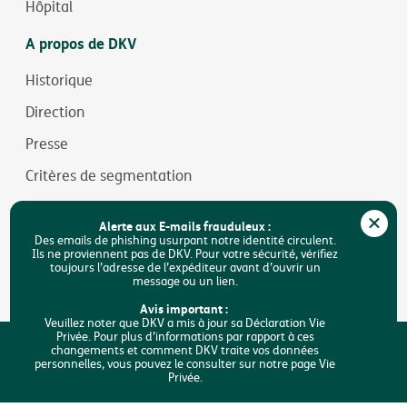
Hôpital
A propos de DKV
Historique
Direction
Presse
Critères de segmentation
Jobs
Alerte aux E-mails frauduleux :
Durabilité
Des emails de phishing usurpant notre identité circulent.
Ils ne proviennent pas de DKV. Pour votre sécurité, vérifiez
toujours l’adresse de l’expéditeur avant d’ouvrir un
Accessibilité
message ou un lien.
FAQ
Avis important :
Veuillez noter que DKV a mis à jour sa Déclaration Vie
Privée. Pour plus d’informations par rapport à ces
Rechercher
changements et comment DKV traite vos données
J'analyse mes besoins
personnelles, vous pouvez le consulter sur notre page Vie
Privée.