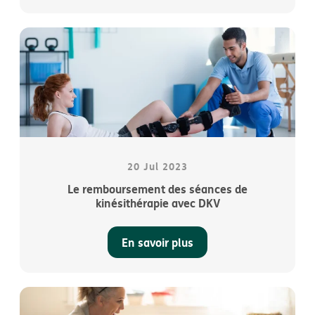
Si votre pharmacien ne fait pas partie d’
AssurPharma
,
demandez une attestation BVAC sur papier et envoyez-
la ensuite via la
DKV App
sur votre smartphone (fonction
Déclarer vos frais dans le menu principal) ou via
My DKV
sur notre site Web. Naturellement, vous pouvez aussi
nous l’envoyer par courrier, mais nous aurons alors
besoin de plus de temps pour traiter votre demande.
20 Jul 2023
Le remboursement des séances de
kinésithérapie avec DKV
En savoir plus