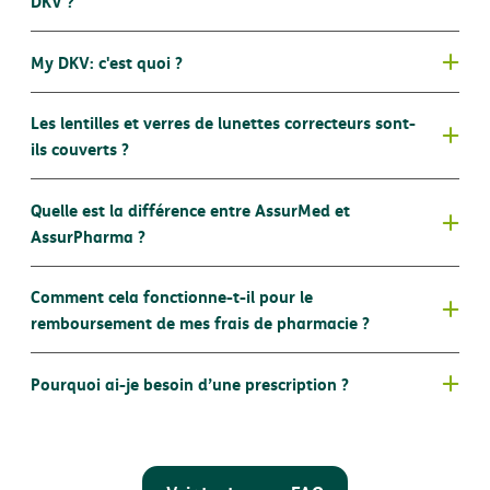
DKV ?
application conviviale
ici
DKV App
My DKV: c'est quoi ?
My DKV
Les lentilles et verres de lunettes correcteurs sont-
®
ils couverts ?
®
®
Quelle est la différence entre AssurMed et
l’application DKV
AssurPharma ?
AssurMed
Comment cela fonctionne-t-il pour le
remboursement de mes frais de pharmacie ?
Différents produits d’assurance DKV prévoient le
AssurPharma
Pourquoi ai-je besoin d’une prescription ?
remboursement des frais médicaux encourus chez votre
pharmacien. C’est par exemple le cas des produits
d’assurance hospitalisation (qui couvrent les frais
médicaux avant et après une hospitalisation) et des