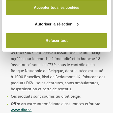
cookies par DKV ou sur la manière de bloquer et/ou de
Conditions Tarifaires d’Assurance et/ou
consulter les
supprimer les cookies, veuillez consulter notre
Accepter tous les cookies
les Conditions Générales d’Assurance et les
déclaration relative aux cookies, disponible au bas de
Documents d’Information Produit (IPID)
avant de
chaque page du site Web.
souscrire. Ces documents sont disponibles auprès de
Autoriser la sélection
votre intermédiaire d’assurances, sur
www.dkv.be
ou
gratuitement auprès de DKV Belgium.
DKV Belgium S.A. | Rue de Loxum 25 | 1000 Bruxelles |
Refuser tout
Tél. : +32(0)2 287 64 11 |
www.dkv.be
| R.P.M.
0414858607, entreprise d’assurances de droit belge
agréée pour la branche 2 'maladie' et la branche 18
‘assistance’ sous le n°739, sous le contrôle de la
Banque Nationale de Belgique, dont le siège est situé
à 1000 Bruxelles, Blvd de Berlaimont 14, fabricant des
produits DKV : soins dentaires, soins ambulatoires,
hospitalisation et perte de revenus.
Ces produits sont soumis au droit belge.
Offre
via votre intermédiaire d’assurances et/ou via
www.dkv.be
.