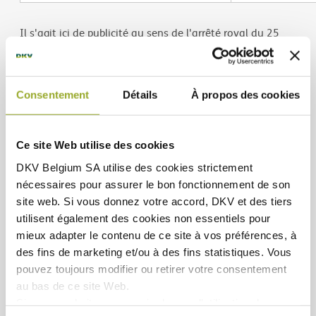
Il s'agit ici de publicité au sens de l'arrêté royal du 25
avril 2014 imposant certaines obligations en matière
d'information lors de la commercialisation de produits
financiers auprès des clients de détail. Pour plus
Consentement
Détails
À propos des cookies
d'information et avant de souscrire à l’un de ces
produits, veuillez consulter le document d'information
sur le produit d'assurance (IPID).
Ce site Web utilise des cookies
DKV Belgium SA utilise des
cookies strictement
Ce document d’information a pour unique but de vous
nécessaires
pour assurer le bon fonctionnement de son
principales couvertures
donner un aperçu général des
site web. Si vous donnez votre accord, DKV et des tiers
et exclusions
relatives à ces produits. Ce document
utilisent également des
cookies non essentiels
pour
n’est pas personnalisé en fonction de vos besoins
mieux adapter le contenu de ce site à vos préférences, à
spécifiques et les informations qui y sont reprises ne
des fins de marketing et/ou à des fins statistiques. Vous
sont pas exhaustives.
pouvez toujours modifier ou retirer votre consentement
au bas de ce site Web.
Pour toute information complémentaire concernant
Si vous souhaitez en savoir plus sur l'utilisation des
ces produits, vos droits et obligations, veuillez