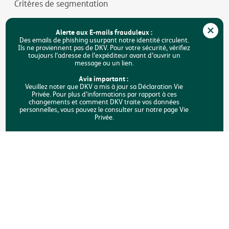
Critères de segmentation
Jobs
Alerte aux E-mails frauduleux :
Durabilité
Des emails de phishing usurpant notre identité circulent.
Ils ne proviennent pas de DKV. Pour votre sécurité, vérifiez
toujours l’adresse de l’expéditeur avant d’ouvrir un
Accessibilité
message ou un lien.
FAQ
Avis important :
Veuillez noter que DKV a mis à jour sa Déclaration Vie
Privée. Pour plus d’informations par rapport à ces
Rechercher
changements et comment DKV traite vos données
personnelles, vous pouvez le consulter sur notre page Vie
Privée.
Copyright © DKV Belgique
Mentions légales
Vie privée
Déclaration sur les cookies
Accessibilité
Une plainte